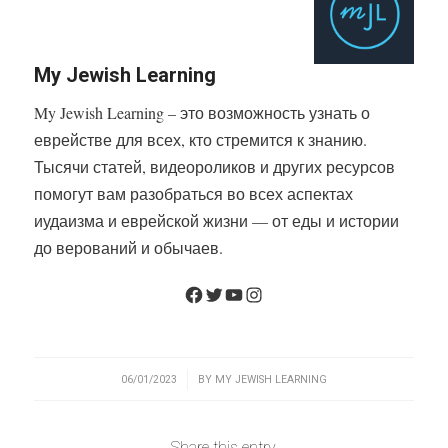
My Jewish Learning
My Jewish Learning – это возможность узнать о
еврействе для всех, кто стремится к знанию.
Тысячи статей, видеороликов и других ресурсов
помогут вам разобраться во всех аспектах
иудаизма и еврейской жизни — от еды и истории
до верований и обычаев.
Facebook
Twitter
YouTube
Instagram
/
06/01/2023
BY
MY JEWISH LEARNING
Share this entry